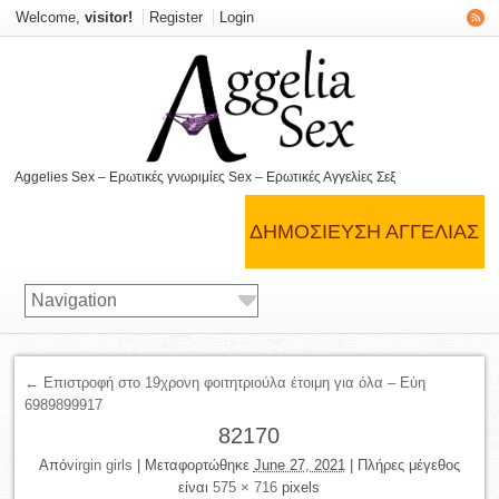
Welcome,
visitor!
Register
Login
Aggelies Sex – Ερωτικές γνωριμίες Sex – Ερωτικές Αγγελίες Σεξ
ΔΗΜΟΣΊΕΥΣΗ ΑΓΓΕΛΊΑΣ
← Επιστροφή στο 19χρονη φοιτητριούλα έτοιμη για όλα – Εύη
6989899917
82170
Από
virgin girls
|
Μεταφορτώθηκε
June 27, 2021
|
Πλήρες μέγεθος
είναι
575 × 716
pixels